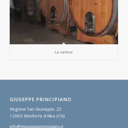
La cantina
GIUSEPPE PRINCIPIANO
Regione San Giuseppe, 23
12065 Monforte d’Alba (CN)
info@giuseppeprincipiano.it