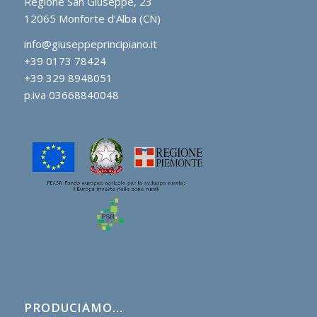
Regione San Giuseppe, 23
12065 Monforte d’Alba (CN)
info@giuseppeprincipiano.it
+39 0173 78424
+39 329 8948051
p.iva 03668840048
PRODUCIAMO…